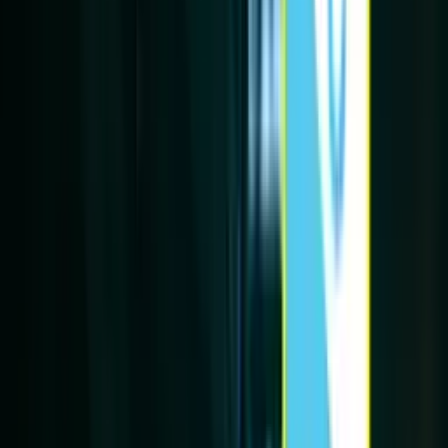
Los equipos peruanos que podrían salvar la carrera
de Joao Grimaldo
De promesa en Perú a buscar una segunda oportunidad para no
perderlo todo.
Se acabó la novela, lo último que se sabe sobre el
posible adiós de Rodrigo Ureña de la 'U'
Se pudo conocer cuál sería el destino del mediocampista chileno en
Ate
El jugador que Universitario más extraña y Jean
Ferrari dejó que se fuera de la 'U'
Universitario llora una ausencia clave tras el golpe ante Alianza
Atlético.
El jugador que la U echó y ahora podría ser su
salvador en el Clausura
Del olvido al posible héroe, Universitario podría dar un golpe
inesperado.