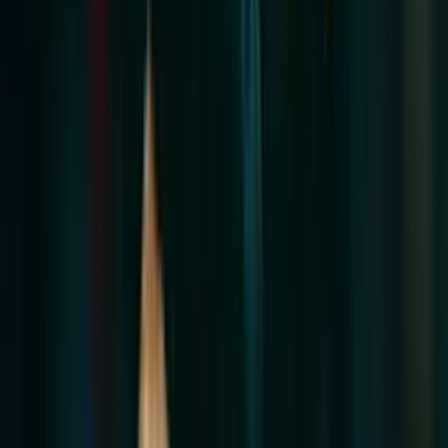
Perfil oficial en X (Twitter)