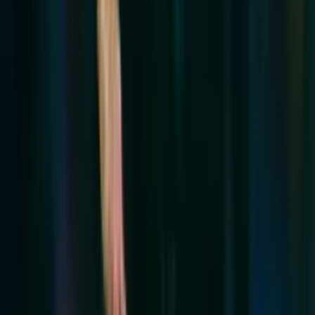
Perfil oficial en Facebook