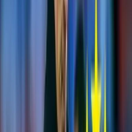
Universitario de Deportes
tiene una base de jugadores que están
por encima de todo, es por ese motivo que muchos se están
quedando sin jugar, hay un grupo de 4 o 5 que no tienen minutos
con
Fabián Bustos
, que son la tercera o cuarta llanta de repuesto,
por lo que tener una opción de entrar en partido es nula, por no decir
imposible, es así como ven los partidos desde la banca o incluso
alguno desde su casa nada más.
Más noticias de Universitario de Deportes:
Lo pedían en la Bicolor, pero en el U vs Huancayo demostró
que no merece el llamado
Tras romperla ante Huancayo, el nuevo apodo que recibió
Matías Di Benedetto